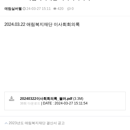
애림실버웰
24-03-27 15:11
420
0
본문
2024.03.22 애림복지재단 이사회회의록
20240322이사회회의록_블러.pdf
(3.3M)
|
DATE : 2024-03-27 15:11:54
38회 다운로드
2023년도 애림복지재단 결산서 공고