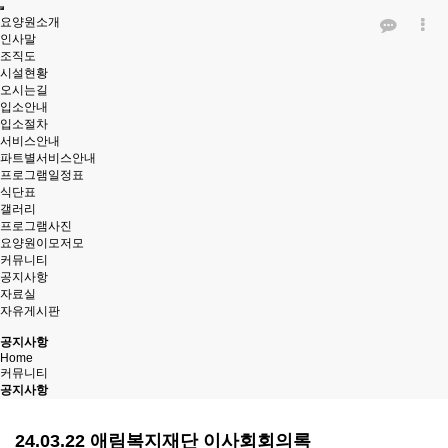
요양원소개
인사말
조직도
시설현황
오시는길
입소안내
입소절차
서비스안내
파트별서비스안내
프로그램일정표
식단표
갤러리
프로그램사진
요양원이모저모
커뮤니티
공지사항
자료실
자유게시판
공지사항
Home
커뮤니티
공지사항
24.03.22 애림복지재단 이사회회의록