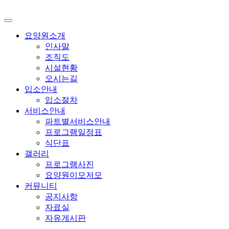
요양원소개
인사말
조직도
시설현황
오시는길
입소안내
입소절차
서비스안내
파트별서비스안내
프로그램일정표
식단표
갤러리
프로그램사진
요양원이모저모
커뮤니티
공지사항
자료실
자유게시판