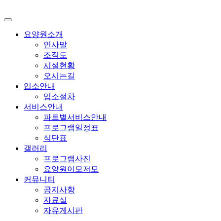
요양원소개
인사말
조직도
시설현황
오시는길
입소안내
입소절차
서비스안내
파트별서비스안내
프로그램일정표
식단표
갤러리
프로그램사진
요양원이모저모
커뮤니티
공지사항
자료실
자유게시판