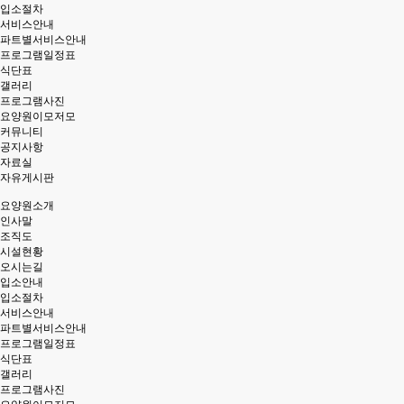
입소절차
서비스안내
파트별서비스안내
프로그램일정표
식단표
갤러리
프로그램사진
요양원이모저모
커뮤니티
공지사항
자료실
자유게시판
요양원소개
인사말
조직도
시설현황
오시는길
입소안내
입소절차
서비스안내
파트별서비스안내
프로그램일정표
식단표
갤러리
프로그램사진