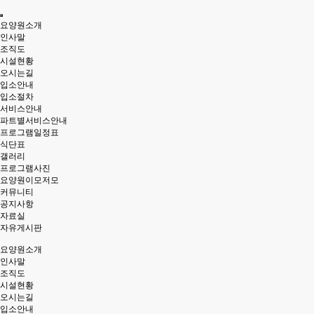
요양원소개
인사말
조직도
시설현황
오시는길
입소안내
입소절차
서비스안내
파트별서비스안내
프로그램일정표
식단표
갤러리
프로그램사진
요양원이모저모
커뮤니티
공지사항
자료실
자유게시판
요양원소개
인사말
조직도
시설현황
오시는길
입소안내